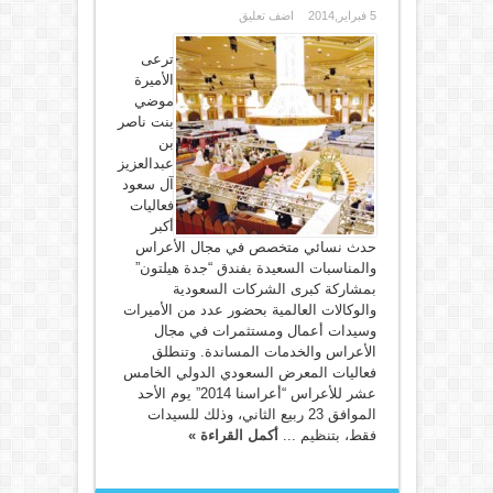
5 فبراير,2014
اضف تعليق
ترعى
الأميرة
موضي
بنت ناصر
بن
عبدالعزيز
آل سعود
فعاليات
أكبر
حدث نسائي متخصص في مجال الأعراس
والمناسبات السعيدة بفندق “جدة هيلتون”
بمشاركة كبرى الشركات السعودية
والوكالات العالمية بحضور عدد من الأميرات
وسيدات أعمال ومستثمرات في مجال
الأعراس والخدمات المساندة. وتنطلق
فعاليات المعرض السعودي الدولي الخامس
عشر للأعراس “أعراسنا 2014” يوم الأحد
الموافق 23 ربيع الثاني، وذلك للسيدات
فقط، بتنظيم ...
أكمل القراءة »