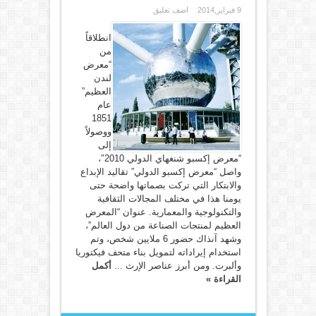
9 فبراير,2014
اضف تعليق
انطلاقاً
من
“معرض
لندن
العظيم”
عام
1851
ووصولاً
إلى
“معرض إكسبو شنغهاي الدولي 2010″،
واصل “معرض إكسبو الدولي” تقاليد الإبداع
والابتكار التي تركت بصماتها واضحة حتى
يومنا هذا في مختلف المجالات الثقافية
والتكنولوجية والمعمارية. عنوان “المعرض
العظيم لمنتجات الصناعة من دول العالم”،
وشهد آنذاك حضور 6 ملايين شخص، وتم
استخدام إيراداته لتمويل بناء متحف فيكتوريا
وألبرت. ومن أبرز عناصر الإرث ...
أكمل
القراءة »