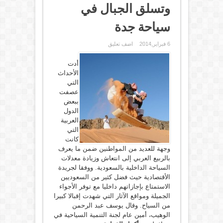
وتسلق الجبال في
سياحة جدة
6 فبراير,2014
اضف تعليق
أدت
الأحداث
التي
عصفت
ببعض
الدول
العربية
التي
كانت
وجهة للعديد من المواطنين ضمن ما يعرف
بالربيع العربي إلى انتعاش وزيادة معدلات
السياحة الداخلية بالسعودية. ووفقا لجريدة
الأقتصادية حيث فضل كثير من السعوديين
الاستمتاع بإجازاتهم داخليا مع توفر الأجواء
الجميلة ومواقع الآثار التي شهدت إقبالا كبيرا
من السياح. وقال يوسف عبد الرحمن
الوهيب، أمين عام لجنة التنمية السياحية في