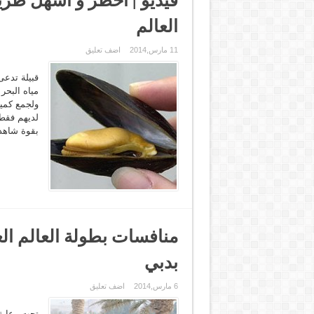
العالم
11 مارس,2014
اضف تعليق
مياه البحر
ولجمع كميا
لديهم فقط
بقوة شاهد
منافسات بطولة العالم الع
بدبي
6 مارس,2014
اضف تعليق
تحت رعاية