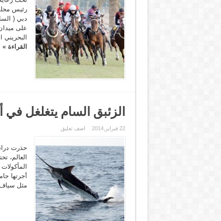
رئيس مجلس
دبي ( السا
على ميدان
البحريني ا
القراءة »
الزئبق السام يتغلغل في أ
22 فبراير,2014
اضف تعليق
العالم، تح
المأكولات
أجرتها جام
مثل سياف ا