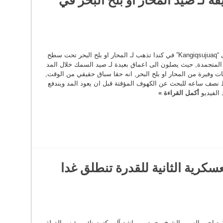
قبيلة تدعى “Kangiqsujuaq” في كندا تذهب لـ المحار او بلح البحر تحت سطح
 المتجمدة, حيث يصلون الى اعماق بعيدة لـ صيد السمك خلال المد
ت وفيرة من المحار او بلح البحر, انه حقا سباق حقيقي من الوقت,
 نصف ساعه للبحث عن الكهوف المؤقتة قبل ان يعود المد ويندفع
 الفيديو
أكمل القراءة »
سكرية الثانية للقدرة تنطلق غدا
 صاحب السمو الشيخ محمد بن راشد آل مكتوم نائب رئيس الدولة