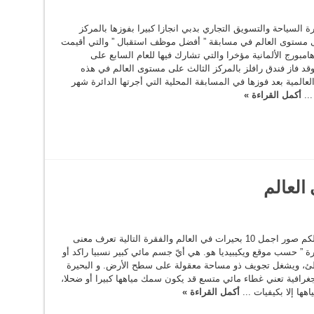
 السياحة والتسويق التجاري بدبي انجازا كبيرا بفوزها بالمركز
ى مستوى العالم في مسابقة ” أفضل موظف استقبال ” والتي أقيمت
امبورج الألمانية مؤخرا والتي تشارك فيها للعام السابع على
وقد فاز فندق رافلز بالمركز الثالث على مستوى العالم في هذه
لعالمية بعد فوزها في المسابقة المحلية التي أجرتها الدائرة شهر
...
أكمل القراءة »
هنا جمعنا لكم صور اجمل 10 بحيرات في العالم والفقرة التالية تعرف معنى
رة ” حسب موقع ويكيبيديا هو. هي أيّ جسم مائي كبير نسبيا راكد أو
ئ، ويشغل تجويف ذو مساحة معقولة على سطح الأرض. و البحيرة
غرافية تعني غطاء مائي متسع قد يكون سمك مياهها كبيرا أو ضحلا،
اهها إلا بكيفيات ...
أكمل القراءة »