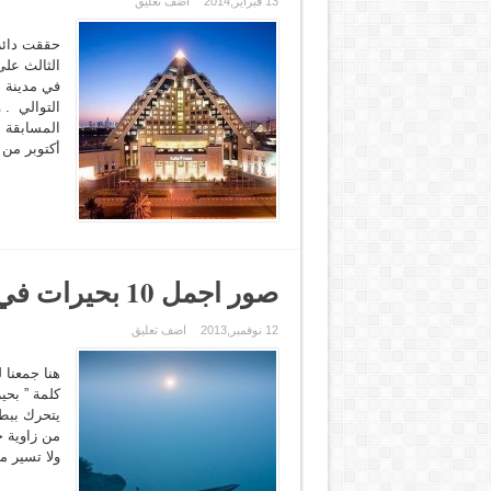
13 فبراير,2014
اضف تعليق
حققت دائرة
الثالث عل
في مدينة ه
التوالي . 
المسابقة ا
أكتوبر من 
صور اجمل 10 بحيرات في العالم
12 نوفمبر,2013
اضف تعليق
كلمة ” بحي
يتحرك ببط
من زاوية ج
ولا تسير مي