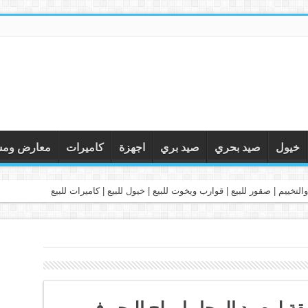
خيول
صيد بحري
صيد بري
اجهزة
كاميرات
معارض ومس
التخييم | صقور للبيع | قوارب ويخوت للبيع | خيول للبيع | كاميرات للبيع
ة لـ صيد المحار او بلح البحر في