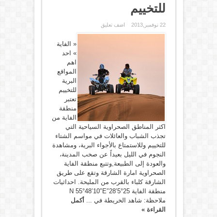
للتخييم
22 نوفمبر,2013
اضف تعليق
« الفاية
» احد
اهم
المواقع
البرية
للتخييم
تعتبر
منطقة
الفاية من
اكثر المناطق الصحراوية السياحية التي
تجذب الشباب والعائلات في مواسم الشتاء
للتخييم وللاستمتاع بالأجواء البرية، ومشاهدة
النجوم في الليل بعيداً عن صخب المدينة،
والعودة إلى الطبيعة,وتتبع منطقة الفاية
الصحراوية امارة الشارقة وتقع على طريق
الشارقة كلباء بالقرب من المليحة. احداثيات
منطقة الفاية 25°5’28″N 55°48’10″E
ملاحظة: شاهد الخريطة في ...
أكمل
القراءة »