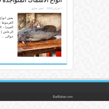
1 فبراير,2014
اضف تعليق
بعض انواع 
القرموط – 
العبيد) – ا
الرعاش ) –
حوالى ...
أ
BarBahar.com