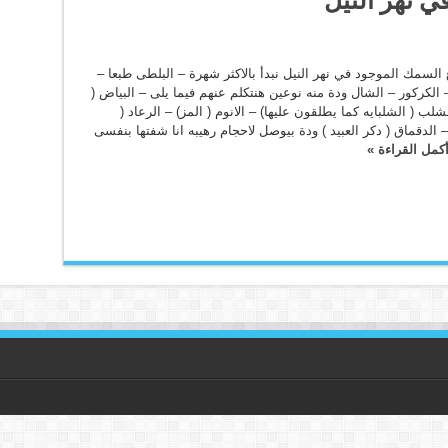
السمك الموجود في نهر النيل نبدأ بالاكثر شهرة – البلطى طبعا –
الكركور – الشال ودة منه نوعين هنتكلم عنهم فيما يلى – البياض (
لشلب ( الشلبايه كما يطلقون عليها) – الانوم ( المز) – الرعاد (
 الدقماق ( دكر العبيد ) ودة بيوصل لاحجام رهيبه انا شفتها بنفسى
كمل القراءة »