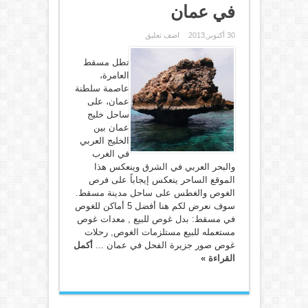
في عمان
30 أكتوبر,2013
اضف تعليق
تطل مسقط
العامرة،
عاصمة سلطنة
عمان، على
ساحل خليج
عمان بين
الخليج العربي
في الغرب
والبحر العربي في الشرق وينعكس هذا
الموقع الساحر ينعكس إيجاباً على فرص
الغوص والغطس على ساحل مدينة مسقط.
سوف نعرض لكم هنا أفضل 5 أماكن للغوص
في مسقط: بدل غوص للبيع , معدات غوص
مستعمله للبيع مستلزمات الغوص, رحلات
غوص صور جزيرة الفحل في عمان ...
أكمل
القراءة »