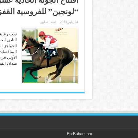
“لونجين” للفروسية القفز
24 يناير,2014
اضف تعليق
تحت رعاية 
النادي الج
الحواجز ال
المنافسات 
الأولى في 
ميدان الفر
BarBahar.com