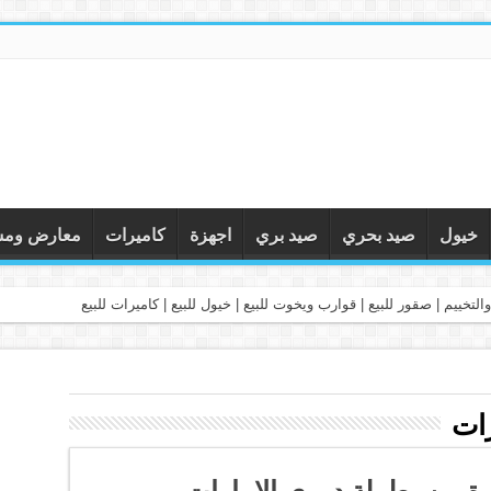
خيول
صيد بحري
صيد بري
اجهزة
كاميرات
معارض ومس
التخييم | صقور للبيع | قوارب ويخوت للبيع | خيول للبيع | كاميرات للبيع
رات
رة من بطولة دوري الامارات