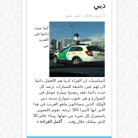
دبي
17 فبراير,2014
اضف تعليق
كما يثبت
دائما في
العديد
من
المناسبات ان القراء لدينا هم الأفضل دائما
لان لهم عين عاشقة للسيارات ترصد كل
جديد دائما، فقد رصدوا سيارة جوجل في
الشوارع و هي تجوب شوارع مدينة دبي.
لأولئك الذين يتساءلون ماهو الغريب في هذا
الامر انها كاميرا 360 درجة، تقوم بالتصوير
باستمرار كل شيء من حولها، وبناء عالم 3D
الذي يمكنك خلال وقت ...
أكمل القراءة »