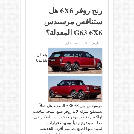
رنج روفر 6X6 هل
ستنافس مرسيدس
G63 6X6 المعدلة؟
9 مارس,2014
اضف تعليق
بعد ان
شاهدنا
مرسيدس جي 63 6X6 المعدلة هل فعلاً
تستطيع شركة لاند روفر صنع نسخة منافسة
لها؟ شركة لاند روفر فعلاً بدأت بالتفكير في
هذا الموضوع جدياً ووجهت قرارات
لمهندسيها لصنع تصاميم أقرب للحقيقية