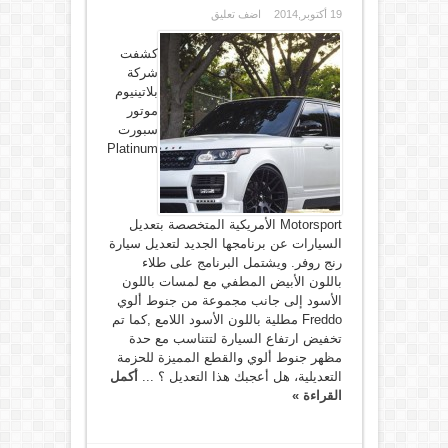
19 أكتوبر,2014
اضف تعليق
كشفت
شركة
بلاتينيوم
موتور
سبورت
Platinum
Motorsport الأمريكية المتخصصة بتعديل
السيارات عن برنامجها الجديد لتعديل سيارة
رنج روفر. ويشتمل البرنامج على طلاء
باللون الأبيض المطفي مع لمسات باللون
الأسود إلى جانب مجموعة من جنوط ألوي
Freddo مطلية باللون الأسود اللامع ,كما تم
تخفيض ارتفاع السيارة لتتناسب مع حدة
مظهر جنوط ألوي والقطع المميزة للحزمة
التعديلية، هل أعجبك هذا التعديل ؟ ...
أكمل
القراءة »