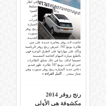
في اطار
تسليط
الضوء
على
قدرات
السيارة
رينج روفر
سبورت
الجديدة،
خاضت لاند روفر مغامرة جديدة على متن
طائرة بوينغ 747, لتبرهن رينج روفر الرياضية
وتأكد على مهاراتها على الطرق الوعرة فهي
بالطبع سيارة المهام الخاصة المصممة
خصيصا لذلك، بما في ذلك تسلق الطائرات
حتى لو كانت بوينغ 747 طائرة. ظهر فيديو
دعائي جديد السيارة رينج روفر سبورت وهي
تجتاز منحدر ...
أكمل القراءة »
رنج روفر 2014
مكشوفة هي الأولى