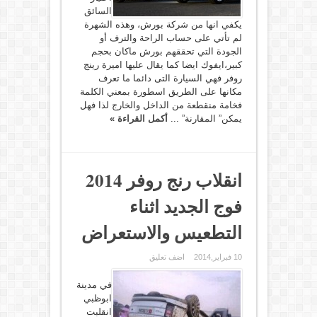
السائق
يكفي انها من شركة بورش، وهذه الشهرة
لم تأتي على حساب الراحة والترف أو
الجودة التي تحققهم بورش ماكان بحجم
كبير،ايفوك ايضا كما يقال عليها اميرة رينج
روفر فهي السيارة التى دائما ما تعرف
مكانها على الطريق اسطورة بمعني الكلمة
فخامة منقطعة من الداخل والخارج لذا فهل
يمكن” المقارنة” ...
أكمل القراءة »
انقلاب رنج روفر 2014
فوج الجديد اثناء
التطعيس والاستعراض
10 فبراير,2014
اضف تعليق
في مدينة
ابوظبي
انقلبت