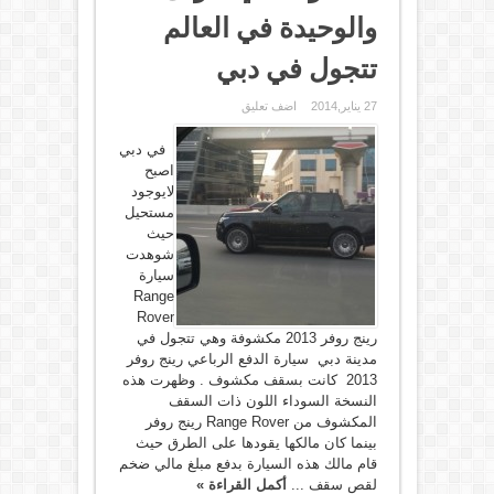
والوحيدة في العالم
تتجول في دبي
27 يناير,2014
اضف تعليق
في دبي
اصبح
لايوجود
مستحيل
حيث
شوهدت
سيارة
Range
Rover
رينج روفر 2013 مكشوفة وهي تتجول في
مدينة دبي سيارة الدفع الرباعي رينج روفر
2013 كانت بسقف مكشوف . وظهرت هذه
النسخة السوداء اللون ذات السقف
المكشوف من Range Rover رينج روفر
بينما كان مالكها يقودها على الطرق حيث
قام مالك هذه السيارة بدفع مبلغ مالي ضخم
لقص سقف ...
أكمل القراءة »