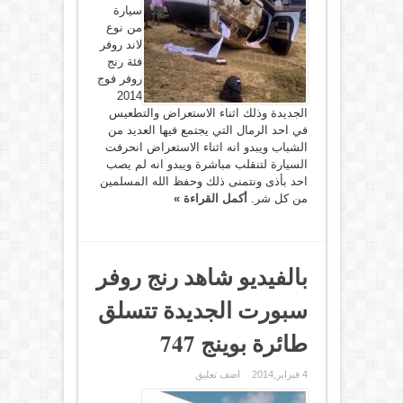
سيارة
من نوع
لاند روفر
فئة رنج
روفر فوج
2014
الجديدة وذلك اثناء الاستعراض والتطعيس
في احد الرمال التي يجتمع فيها العديد من
الشباب ويبدو انه اثناء الاستعراض انحرفت
السيارة لتنقلب مباشرة ويبدو انه لم يصب
احد بأذى ونتمنى ذلك وحفظ الله المسلمين
من كل شر.
أكمل القراءة »
بالفيديو شاهد رنج روفر
سبورت الجديدة تتسلق
طائرة بوينج 747
4 فبراير,2014
اضف تعليق