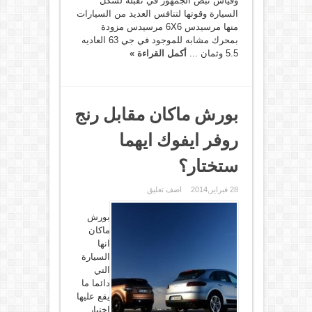
وقياس نبض الجمهور في تقبله لشكل
السيارة وقوتها لتنافس العديد من السيارات
منها مرسيدس 6X6 مرسيدس مزودة
بمحرك مشابه للموجود في جي 63 العاديه
5.5 وثمان ...
أكمل القراءة »
بورش ماكان مقابل رنج
روفر ايفوك ايهما
ستختار؟
28 فبراير,2014
اضف تعليق
بورش
ماكان
انها
السيارة
التي
دائما ما
يقع عليها
اختيار