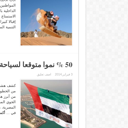
المواطنين 
الداخلية ب
الاستمتاع ب
إقبالا كبي
التنمية ال
50 % نموا متوقعا لسياحة الإمارات إلى مصر في2014
3 فبراير,2014
اضف تعليق
من الخطوات
من أبرز هذ
الجوي المب
في ...
أكم