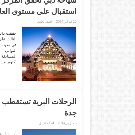
استقبال على مستوى العا
13 فبراير,2014
اضف تعليق
حققت دائرة
الثالث عل
في مدينة ه
التوالي . 
المسابقة ا
أكتوبر من 
الرحلات البرية تستقطب ه
جدة
6 فبراير,2014
اضف تعليق
أدت الأحدا