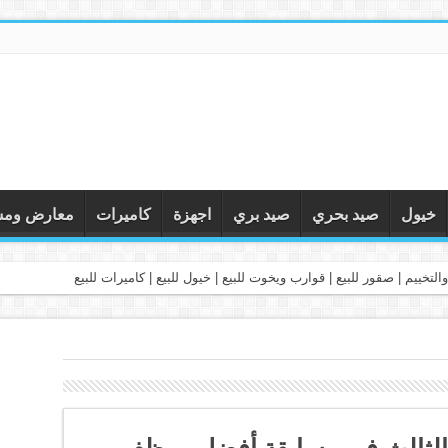
خيول
صيد بحري
صيد بري
اجهزة
كاميرات
معارض ومس
التخييم | صقور للبيع | قوارب ويخوت للبيع | خيول للبيع | كاميرات للبيع
 الثالث في مسابقة أفضل موظف