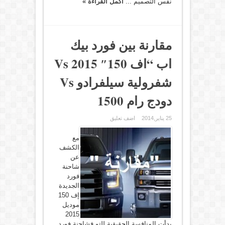
نفس التصميم ...
أكمل القراءة »
مقارنة بين فورد بيك
اب “اف 150″ 2015 Vs
شفرولية سيلفرادو Vs
دودج رام 1500
25 يناير,2014
اضف تعليق
مع
الكشف
عن
شاحنة
فورد
الجديدة
إف 150
موديل
2015
بدأت المنافسة الحقيقية للتو فشاحنة فورد