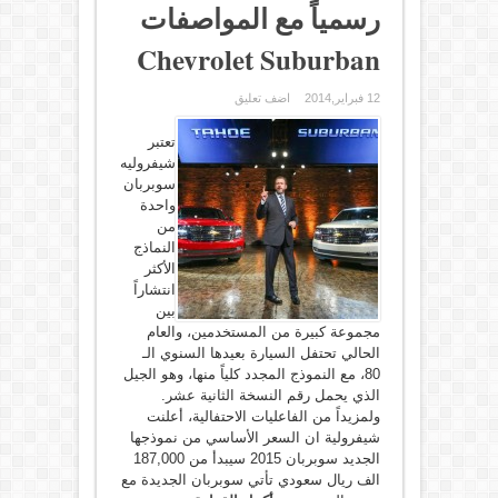
رسمياً مع المواصفات
Chevrolet Suburban
12 فبراير,2014
اضف تعليق
تعتبر
شيفروليه
سوبربان
واحدة
من
النماذج
الأكثر
انتشاراً
بين
مجموعة كبيرة من المستخدمين، والعام
الحالي تحتفل السيارة بعيدها السنوي الـ
80، مع النموذج المجدد كلياً منها، وهو الجيل
الذي يحمل رقم النسخة الثانية عشر.
ولمزيداً من الفاعليات الاحتفالية، أعلنت
شيفرولية ان السعر الأساسي من نموذجها
الجديد سوبربان 2015 سيبدأ من 187,000
الف ريال سعودي تأتي سوبربان الجديدة مع