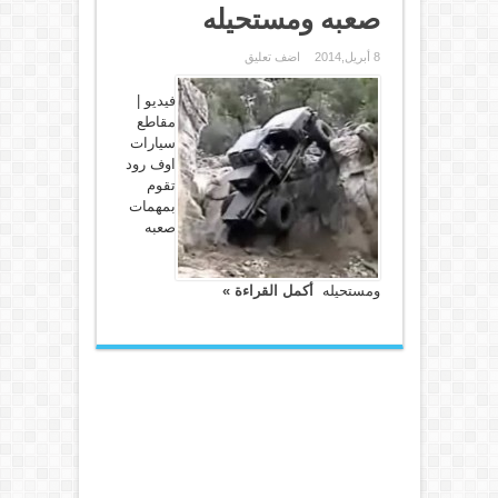
صعبه ومستحيله
8 أبريل,2014
اضف تعليق
فيديو |
مقاطع
سيارات
اوف رود
تقوم
بمهمات
صعبه
ومستحيله
أكمل القراءة »