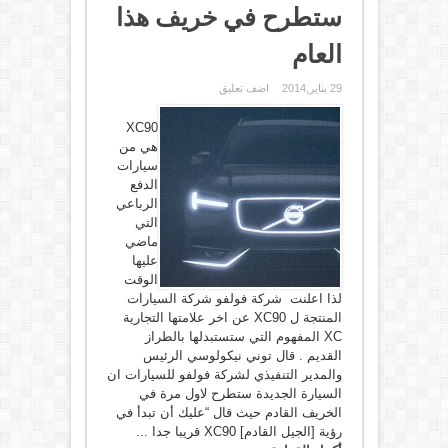
ستطرح في خريف هذا
العام
29 يناير,2014
اضف تعليق
XC90
هي من
سيارات
الدفع
الرباعي
التي
ماضي
عليها
الوقت
لذا اعلنت شركة فولفو شركة السيارات
المنتجة ل XC90 عن اخر علامتها التجارية
XC المفهوم التي ستستبدلها بالطراز
القديم . قال توني نيكولوسي الرئيس
والمدير التنفيذي لشركة فولفو للسيارات ان
السيارة الجديدة ستطرح لاول مرة في
الخريف القادم حيث قال “عليك أن تبدأ في
رؤية [الجيل القادم] XC90 قريبا جدا ...