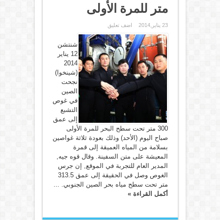
متر للمرة الأولى
23 يناير,2014
اضف تعليق
شنتشن
12 يناير
2014
(شينخوا)
نجحت
الصين
في غوص
التشبع
إلى عمق
300 متر تحت سطح البحر للمرة الأولى
صباح اليوم (الأحد) وذلك بعودة ثلاثة غواصين
بسلامة من المياه العميقة إلى قمرة
المعيشة على متن السفينة. وقال قوه جيه,
المدير العام للتجربة في الموقع, إن جرس
الغوص وصل في الحقيقة إلى عمق 313.5
متر تحت سطح مياه بحر الصين الجنوبي. ...
أكمل القراءة »