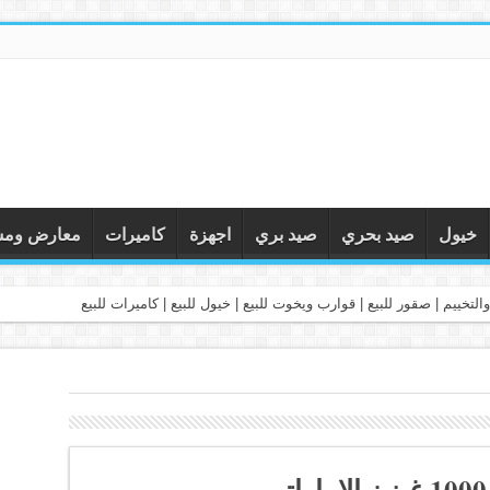
خيول
صيد بحري
صيد بري
اجهزة
كاميرات
معارض ومس
التخييم | صقور للبيع | قوارب ويخوت للبيع | خيول للبيع | كاميرات للبيع