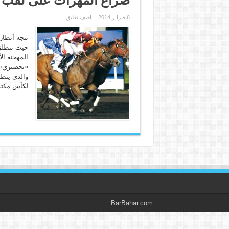
6 فبراير,2014
اضف تعليق
تتجه أنظار
حيث تنطلق 
«تحضيري» م
لكأس مكتوم
BarBahar.com