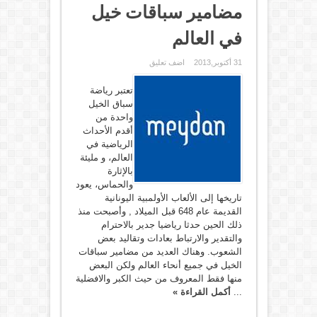
مضامير سباقات خيل
في العالم
31 أكتوبر,2013
اضف تعليق
تعتبر رياضة
سباق الخيل
واحدة من
أقدم الأحداث
الرياضية في
العالم، و مليئة
بالإثارة
والحماس، يعود
تاريخها إلى الألعاب الأولمبية اليونانية
القديمة عام 648 قبل الميلاد , وأصبحت منذ
ذلك الحين حدثا رياضيا جدير بالاحترام
والتقدير والارتباط بعادات وتقاليد بعض
الشعوب. وهناك العديد من مضامير سباقات
الخيل في جميع أنحاء العالم ولكن البعض
منها فقط المعروف من حيث الكبر والافضلية
...
أكمل القراءة »