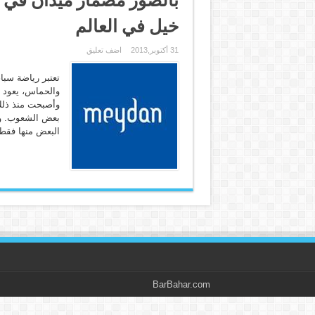
خيل في العالم
31 أكتوبر,2013
اضف تعليق
تعتبر رياضة سباق
وأصبحت منذ ذلك ا
بعض الشعوب. وه
البعض منها فقط 
BarBahar.com