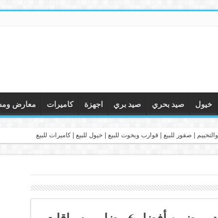
خيول
صيد بحري
صيد بري
اجهزة
كاميرات
معارض ومس
التخييم | صقور للبيع | قوارب ويخوت للبيع | خيول للبيع | كاميرات للبيع
بالصور مضمار ميدان في دبي ضمن أفضل 6 مضامير سباقات