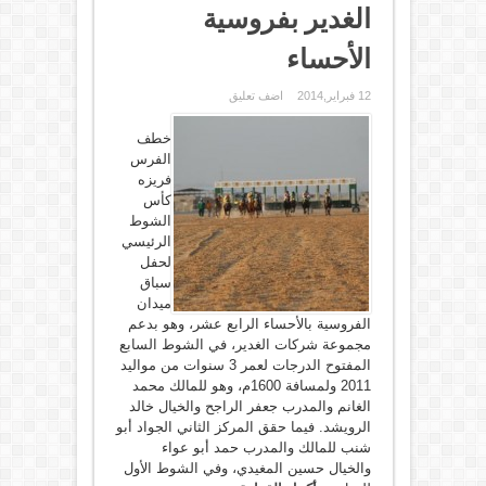
الغدير بفروسية
الأحساء
12 فبراير,2014
اضف تعليق
خطف
الفرس
فريزه
كأس
الشوط
الرئيسي
لحفل
سباق
ميدان
الفروسية بالأحساء الرابع عشر، وهو بدعم
مجموعة شركات الغدير، في الشوط السابع
المفتوح الدرجات لعمر 3 سنوات من مواليد
2011 ولمسافة 1600م، وهو للمالك محمد
الغانم والمدرب جعفر الراجح والخيال خالد
الرويشد. فيما حقق المركز الثاني الجواد أبو
شنب للمالك والمدرب حمد أبو عواء
والخيال حسين المغيدي، وفي الشوط الأول