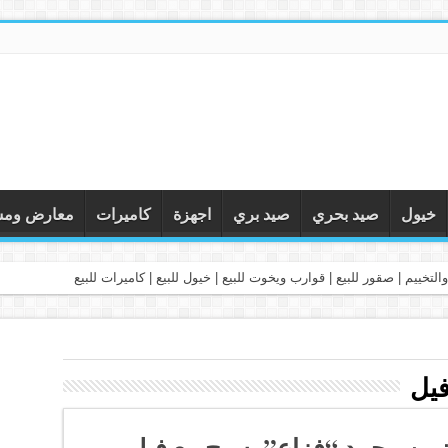
خيول
صيد بحري
صيد بري
اجهزة
كاميرات
معارض ومس
التخييم | صقور للبيع | قوارب ويخوت للبيع | خيول للبيع | كاميرات للبيع
فيل
 بن محمد “فزاع” يسبح مع فيل