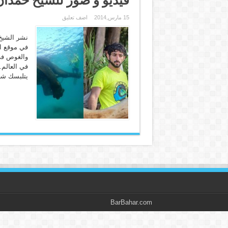
15 مارس,2014
اضف تعليق
نشر الشيخ
في موقع ان
والغوص في 
في العالم
يتلبسك شعو
BarBahar.com