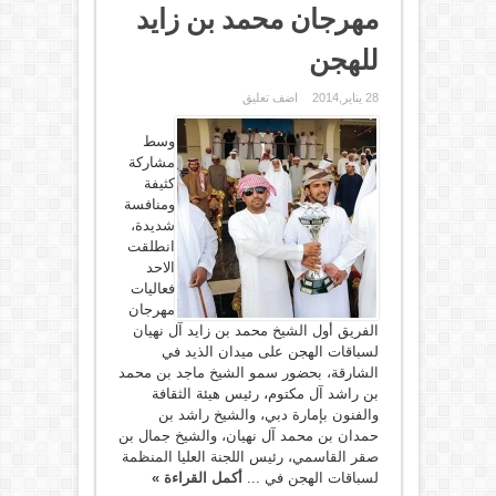
مهرجان محمد بن زايد
للهجن
28 يناير,2014
اضف تعليق
وسط
مشاركة
كثيفة
ومنافسة
شديدة،
انطلقت
الاحد
فعاليات
مهرجان
الفريق أول الشيخ محمد بن زايد آل نهيان
لسباقات الهجن على ميدان الذيد في
الشارقة، بحضور سمو الشيخ ماجد بن محمد
بن راشد آل مكتوم، رئيس هيئة الثقافة
والفنون بإمارة دبي، والشيخ راشد بن
حمدان بن محمد آل نهيان، والشيخ جمال بن
صقر القاسمي، رئيس اللجنة العليا المنظمة
لسباقات الهجن في ...
أكمل القراءة »