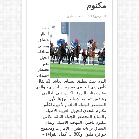
مكتوم
8 مارس,2014
اضف تعليق
تتجه
أنظار
عشاق
ومحبي
سباقات
الخيل
نحو
مضمار
«ميدان»
اليوم حيث ينطلق السباق العاشر لكرنفال
كأس دبي العالمي «سوبر ساترداي» والذي
يعتبر بمثابة البروفة لكأس دبي العالمي
ويتضمن ثمانية أشواط أبرزها الأول
المخصص للجولة الثالثة والأخيرة لكأس
مكتوم للتحدي للخيول العربية الأصيلة
والسابع المخصص للجولة الثالثة لكأس
مكتوم للخيول المهجنة الأصيلة. ويقام
السباق برعاية طيران الإمارات ومجموع
جوائزه مليون و800 ...
أكمل القراءة »