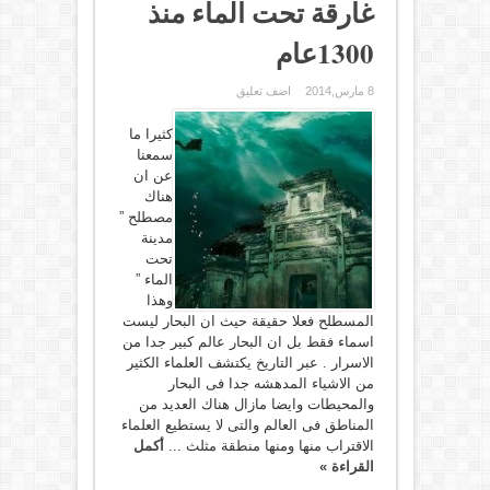
غارقة تحت الماء منذ
1300عام
8 مارس,2014
اضف تعليق
كثيرا ما
سمعنا
عن ان
هناك
مصطلح ”
مدينة
تحت
الماء ”
وهذا
المسطلح فعلا حقيقة حيث ان البحار ليست
اسماء فقط بل ان البحار عالم كبير جدا من
الاسرار . عبر التاريخ يكتشف العلماء الكثير
من الاشياء المدهشه جدا فى البحار
والمحيطات وايضا مازال هناك العديد من
المناطق فى العالم والتى لا يستطيع العلماء
الاقتراب منها ومنها منطقة مثلث ...
أكمل
القراءة »