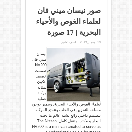
صور نيسان ميني فان
لعلماء الغوص والأحياء
البحرية | 17 صورة
19 نوفمبر,2013
اضف تعليق
نيسان
ميني فان
NV200
صممت
خصيصا
لتكون
بمثابة
مركبة
عملية
لعلماء الغوص والأحياء البحرية, وتتميز بوجود
مساحة للتخزين في الخلف وتتمتع المركبة
بتصميم داخلي رائع يشبه عالم ما تحت
البحار و مكتب متنقل كامل. The Nissan
NV200 is a mini-van created to serve as