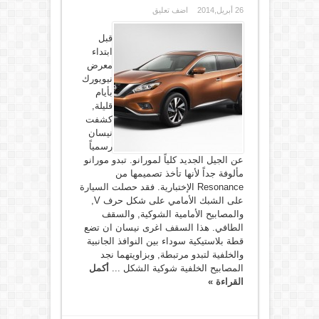
26 أبريل,2014
اضف تعليق
قبل
ابتداء
معرض
نيويورك
بأيام
قليلة,
كشفت
نيسان
رسمياً
عن الجيل الجديد كلياً لمورانو. تبدو مورانو
مألوفة جداً لأنها تأخذ تصميمها من
Resonance الإختبارية. فقد حصلت السيارة
على الشبك الأمامي على شكل حرف V,
والمصابيح الأمامية الشوكية, والسقف
الطافي. هذا السقف اغرى نيسان ان تضع
قطة بلاستيكية سوداء بين النوافذ الجانبية
والخلفية لتبدو مرتبطة, وبزاويتهما نجد
المصابيح الخلفية شوكية الشكل ...
أكمل
القراءة »