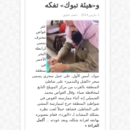
و«هيئة تبوك» تفكه
1 مارس,2014
اضف تعليق
عثر
غواص
محترف
ينتمي
لرابطة
البحر
الأحمر
في
منطقة
تبوك، أمس الأول، على عمل سحري يسمى
سحر «القتل والتدمير» على شاطئ
المنطقة بالقرب من مركز المويلح التابع
لمحافظة ضباء. وقال الغواص محمد
الصميلي إنه أثناء ممارسته الغوص في
شواطئ المنطقة خرج لممارسة المشي
على الشاطئ، فشاهد عملاً لفت نظره
بشكله المشابه لـ «الورد»، فقام بتصويره
بهاتفه لغرابة شكله، وبعد عودته ...
أكمل
القراءة »