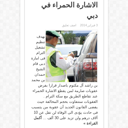
الاشارة الحمراء في
دبي
3 فبراير,2014
اضف تعليق
بهدف
تنظيم
تشغيل
الترام
فى امارة
دبى قام
الشيخ
حمدان
بن محمد
بن راشد آل مكتوم باصدار قرارا بفرض
عقوبات صارمة لمن يقطع الاشارة الحمراء
عند تقاطع الطريق مع سكة الترام .
العقوبات ستتفاوت بحجم المخالفة حيث
يفضى القانون الجديد أن عقوبة من يتسبب
فى حادث يؤدى الى الوفاة لن تقل عن 10
آلاف درهم ولن تزيد على 30 ألف ...
أكمل
القراءة »