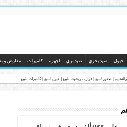
خيول
صيد بحري
صيد بري
اجهزة
كاميرات
معارض ومس
التخييم | صقور للبيع | قوارب ويخوت للبيع | خيول للبيع | كاميرات للبيع
75 من أقوى الخيول تتنافس على 955 ألف درهم في سباق