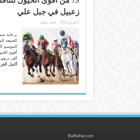
زعبيل في جبل علي
1 فبراير,2014
اضف تعليق
برعاية سم
الجمعة ال
ألف درهم .
أكمل القرا
BarBahar.com