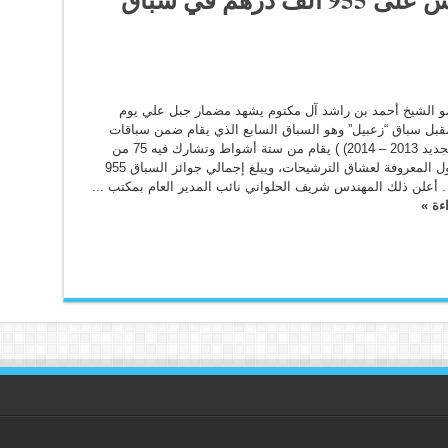
و الشيخ أحمد بن راشد آل مكتوم يشهد مضمار جبل علي يوم
مقبل سباق “زعبيل” وهو السباق السابع الذي يقام ضمن سباقات
الموسم الجديد 2013 – 2014) ) يقام من ستة أشواط وتشارك فيه 75 من
أقوى الخيول المعروفة لعشاق الترشيحات، ويبلغ إجمالي جوائز السباق 955
 أعلن ذلك المهندس شريف الحلواني نائب المدير العام بمكتب ...
ءة »