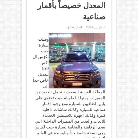
المعدل خصيصاً بأقمار
صناعية
2 مارس,2014
اضف تعليق
وصلت
سيارة
جيب
لكزس ال
اكس
570
بتعديل
خاص جداً
الى
المملكة العربية السعودية تحمل العديد من
المميزات ومنها انا طويلة حيث تحتوي على
بابين اضافيين للسيارة ومع وجود اقمار
صناعية للسيارة وكذلك شاشات داخلية
كبيرة وكذلك اجهزة بلاستيشن الجديدة
للألعاب والعديد من المميزات الداخلية التي
تضم الرفاهية والفخامة لسيارة جيب لكزس
وهي نسخة خاصة جداً والوحيدة في العالم