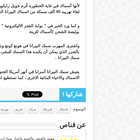
لقاء تهريبه 40 ألف سمكة من اسماك البيرانا القاتلة
و
كما ورد الخبر في ” بوابة الفجر الاليكترونية
” ف
بوليصة الشحن كأسماك للزينة
واشترى المهرب سمك البيرانا في هونغ كونغ وبا
سمك البيرانا
.
يعيش سمك البيرانا أسرابا في أنهر أمريكا الجنوب
الاسماك والاحياء المائية الاخرى ، كما تستطيع 
شاركها !
الوسوم :
اسماك
امريكيا
بيرانا
تغريم
تهريبه
عن قناص
مهتم بالقنص والصيد واخبار سيارات 