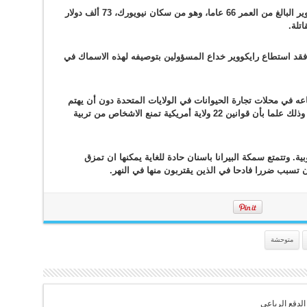
لأنها أسماك في غاية الخطورة غُرم جويل رايكووير البالغ من العمر 66 عاما، وهو من سكان نيويورك، 73 ألف دولار
.
قد استطاع رايكووير خداع المسؤولين بتوصيفه لهذه الاسماك في
عه في محلات تجارة الحيوانات في الولايات المتحدة دون أن يهتم
بالضرر الذي يمكن أن يكبده هذا السمك للبشر، وذلك علما بأن قوانين 22 ولاية أمريكية تمنع الاشخاص من تربية
ية. وتتمتع سمكة البيرانا باسنان حادة للغاية يمكنها ان تمزق
ان تسبب ضررا فادحا في الذين يقتربون منها في النهر
.
متوحشة
الدقع الرباعي