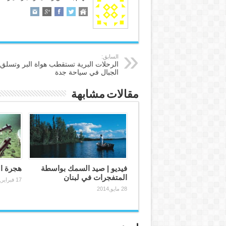
السابق:
الرحلات البرية تستقطب هواة البر وتسلق
الجبال في سياحة جدة
مقالات مشابهة
فيديو | صيد السمك بواسطة
هجرة ا
المتفجرات في لبنان
17 فبراير,2014
28 مايو,2014